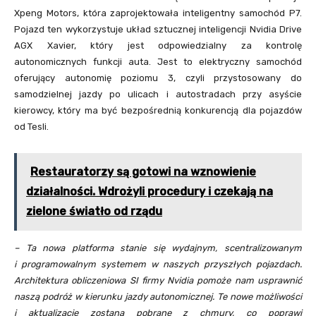
Xpeng Motors, która zaprojektowała inteligentny samochód P7.
Pojazd ten wykorzystuje układ sztucznej inteligencji Nvidia Drive
AGX Xavier, który jest odpowiedzialny za kontrolę
autonomicznych funkcji auta. Jest to elektryczny samochód
oferujący autonomię poziomu 3, czyli przystosowany do
samodzielnej jazdy po ulicach i autostradach przy asyście
kierowcy, który ma być bezpośrednią konkurencją dla pojazdów
od Tesli.
Restauratorzy są gotowi na wznowienie
działalności. Wdrożyli procedury i czekają na
zielone światło od rządu
– Ta nowa platforma stanie się wydajnym, scentralizowanym
i programowalnym systemem w naszych przyszłych pojazdach.
Architektura obliczeniowa SI firmy Nvidia pomoże nam usprawnić
naszą podróż w kierunku jazdy autonomicznej. Te nowe możliwości
i aktualizacje zostaną pobrane z chmury, co poprawi